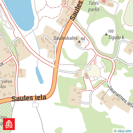
©
Jāņa sēta