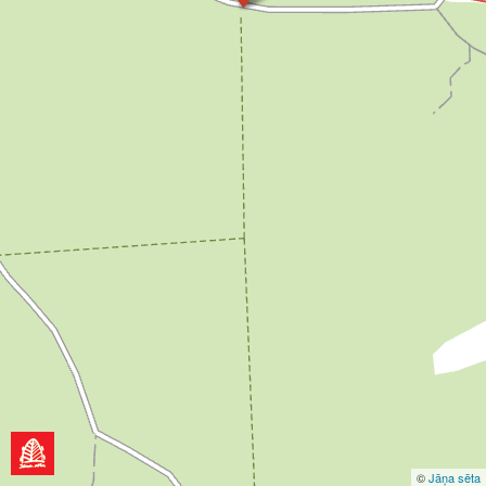
©
Jāņa sēta