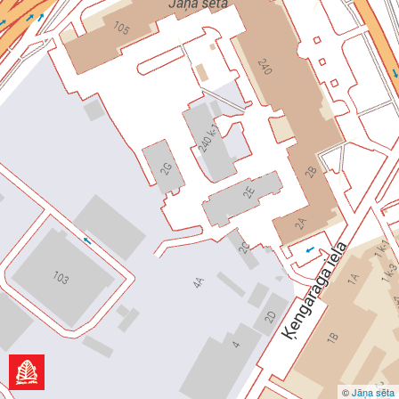
©
Jāņa sēta